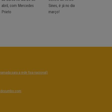
abril, com Mercedes
Sines, é já no dia 26 de
de Artes d
Prieto
março!
hamada para a rede fixa nacional)
edexumbo.com