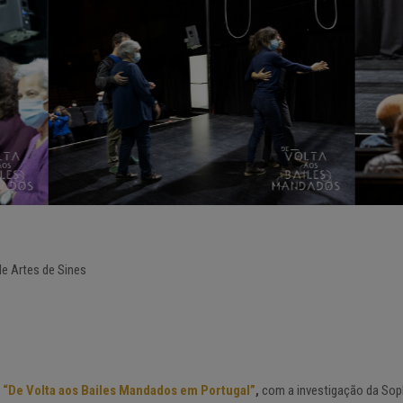
e Artes de Sines
o
“De Volta aos Bailes Mandados em Portugal”
,
com a investigação da Sop