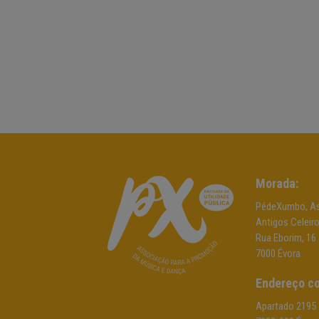
Morada:
PédeXumbo, As
Antigos Celeir
Rua Eborim, 16
7000 Évora
Endereço co
Apartado 2195