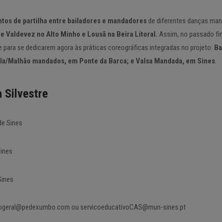
os de partilha entre bailadores e mandadores
de diferentes danças man
 Valdevez no Alto Minho e Lousã na Beira Litoral.
Assim, no passado f
 para se dedicarem agora às práticas coreográficas integradas no projeto:
Ba
la/Malhão mandados, em Ponte da Barca; e Valsa Mandada, em Sines
.
Silvestre
de Sines
Sines
Sines
geral@pedexumbo.com ou servicoeducativoCAS@mun-sines.pt