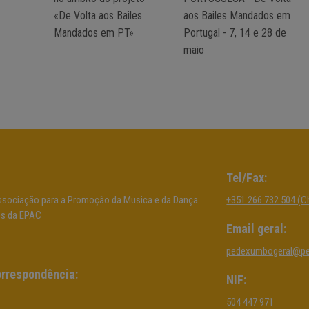
«De Volta aos Bailes
aos Bailes Mandados em
Mandados em PT»
Portugal - 7, 14 e 28 de
maio
Tel/Fax:
sociação para a Promoção da Musica e da Dança
+351 266 732 504 (C
os da EPAC
Email geral:
pedexumbogeral@p
rrespondência:
NIF:
504 447 971