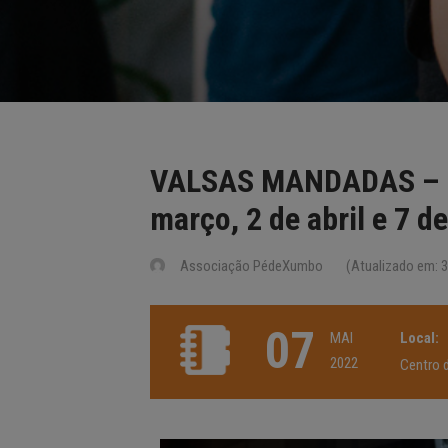
VALSAS MANDADAS – De
março, 2 de abril e 7 d
Associação PédeXumbo
(Atualizado em: 3
07
MAI
Local:
2022
Centro d