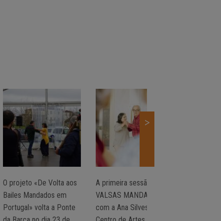
>
O projeto «De Volta aos
A primeira sessão de
Nova data 
Bailes Mandados em
VALSAS MANDADAS
primeira 
Portugal» volta a Ponte
com a Ana Silvestre, no
Valsas Ma
da Barca no dia 23 de
Centro de Artes de
Ana Silves