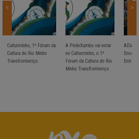
<
>
Culturminho, 1º Fórum da
A PédeXumbo vai estar
ADIADO/
Cultura do Rio Minho
no Culturminho, o 1º
Encontr
Transfronteiriço
Fórum da Cultura do Rio
Entre M
Minho Transfronteiriço