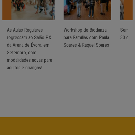
As Aulas Regulares
Workshop de Biodanza
Semana 
regressam ao Salão PX
para Famílias com Paula
30 de ab
da Arena de Évora, em
Soares & Raquel Soares
Setembro, com
modalidades novas para
adultos e crianças!