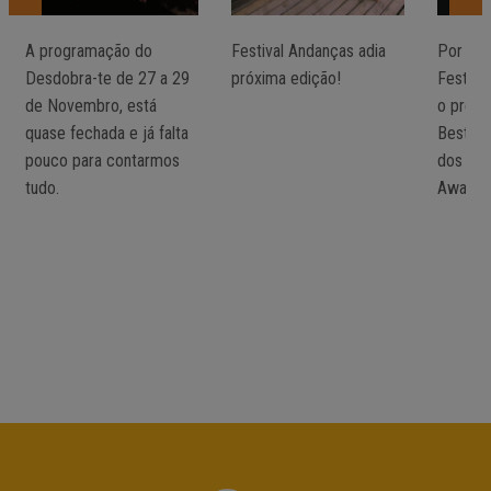
A programação do
Festival Andanças adia
Por mai
Desdobra-te de 27 a 29
próxima edição!
Festiva
de Novembro, está
o prémi
quase fechada e já falta
Best No
pouco para contarmos
dos Iber
tudo.
Awards