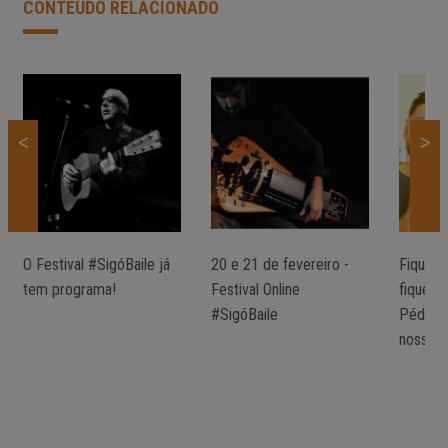
CONTEÚDO RELACIONADO
<
>
O Festival #SigóBaile já
20 e 21 de fevereiro -
Fiquem
tem programa!
Festival Online
fiquem
#SigóBaile
PédeXu
nossa 