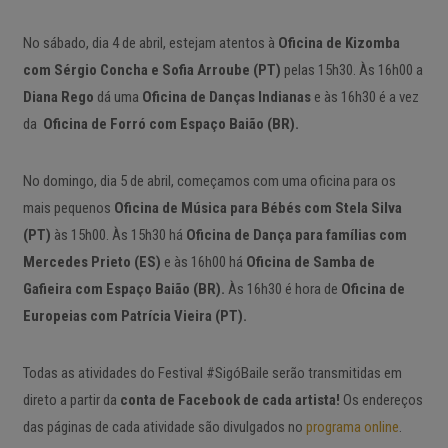
No sábado, dia 4 de abril, estejam atentos à
Oficina de Kizomba
com Sérgio Concha e Sofia Arroube (PT)
pelas 15h30. Às 16h00 a
Diana Rego
dá uma
Oficina de Danças Indianas
e às 16h30 é a vez
da
Oficina de Forró com Espaço Baião (BR).
No domingo, dia 5 de abril, começamos com uma oficina para os
mais pequenos
Oficina de Música para Bébés com Stela Silva
(PT)
às 15h00. À
s 15h30 há
Oficina de Dança para famílias com
Mercedes Prieto (ES)
e às 16h00 há
Oficina de Samba de
Gafieira com Espaço Baião (BR).
Às 16h30 é hora de
Oficina de
Europeias com Patrícia Vieira (PT).
Todas as atividades do Festival #SigóBaile serão transmitidas em
direto a partir da
conta de
Facebook de cada artista!
Os endereços
das páginas de cada atividade são divulgados no
programa online
.