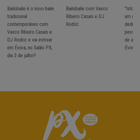
Bailobaile é o novo baile
Bailobaile com Vasco
"Isto é 
tradicional
Ribeiro Casais e DJ
um dia
contemporâneo com
Rodric
dedicad
Vasco Ribeiro Casais e
pessoas
DJ Rodric e vai estrear
de abri
em Évora, no Salão PX,
Évora!
dia 3 de julho!!