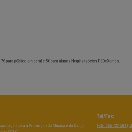
r 7€ para público em geral e 5€ para alunos Negrita/sócios PéDeXumbo.
Tel/Fax:
sociação para a Promoção da Musica e da Dança
+351 266 732 504 (C