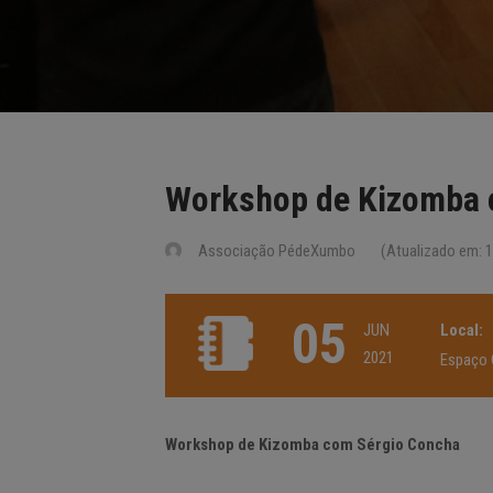
Workshop de Kizomba 
Associação PédeXumbo
(Atualizado em: 1
05
JUN
Local:
2021
Espaço C
Workshop de Kizomba com Sérgio Concha