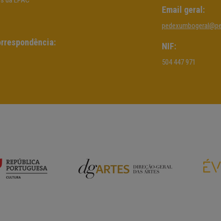
os da EPAC
Email geral:
pedexumbogeral@p
rrespondência:
NIF:
504 447 971