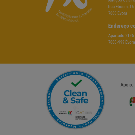
Antigos Celeir
Rua Eborim, 16
7000 Évora
Endereço co
Apartado 2195
7000-999 Évora
Apoio: