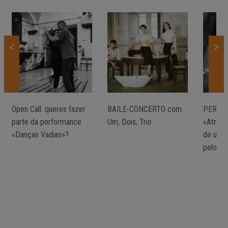
<
>
Open Call: queres fazer
BAILE-CONCERTO com
PERFO
parte da performance
Um, Dois, Trio
«Atrave
«Danças Vadias»?
de um 
pelo Ba