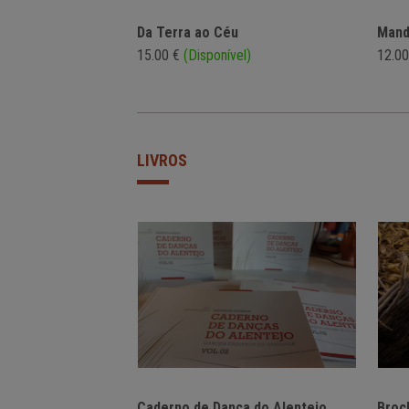
Da Terra ao Céu
Mand
15.00 €
(Disponível)
12.0
LIVROS
Caderno de Dança do Alentejo,
Broc