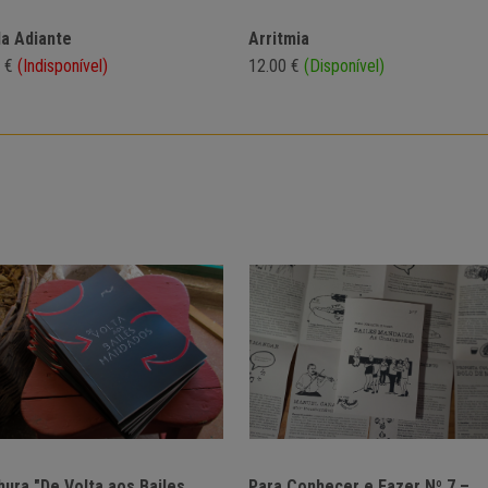
a Adiante
Arritmia
0 €
(Indisponível)
12.00 €
(Disponível)
hura "De Volta aos Bailes
Para Conhecer e Fazer Nº 7 –