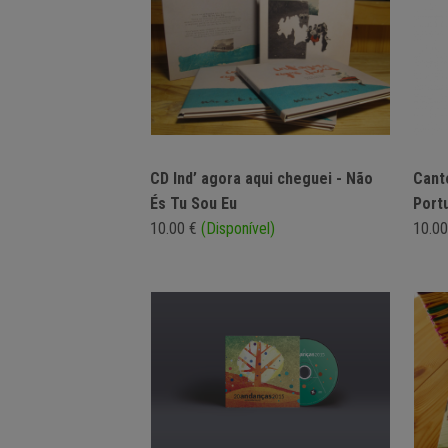
CD Ind’ agora aqui cheguei - Não
Cant
És Tu Sou Eu
Port
10.00 €
(Disponível)
10.0