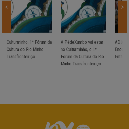
<
>
Culturminho, 1º Fórum da
A PédeXumbo vai estar
ADIADO/
Cultura do Rio Minho
no Culturminho, o 1º
Encontr
Transfronteiriço
Fórum da Cultura do Rio
Entre M
Minho Transfronteiriço