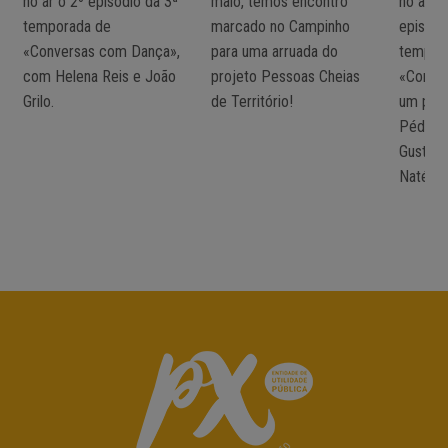
no ar o 2º episódio da 3ª
maio, temos encontro
no ar o 
temporada de
marcado no Campinho
episódi
«Conversas com Dança»,
para uma arruada do
tempor
com Helena Reis e João
projeto Pessoas Cheias
«Conve
Grilo.
de Território!
um pod
PédeXu
Gustavo
Natérci