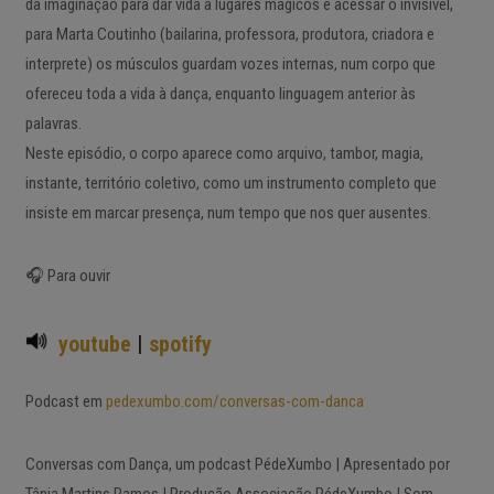
da imaginação para dar vida a lugares mágicos e acessar o invisível,
para Marta Coutinho (bailarina, professora, produtora, criadora e
interprete) os músculos guardam vozes internas, num corpo que
ofereceu toda a vida à dança, enquanto linguagem anterior às
palavras.
Neste episódio, o corpo aparece como arquivo, tambor, magia,
instante, território coletivo, como um instrumento completo que
insiste em marcar presença, num tempo que nos quer ausentes.
🎧 Para ouvir
youtube
|
spotify
Podcast em
pedexumbo.com/conversas-com-danca
Conversas com Dança, um podcast PédeXumbo | Apresentado por
Tânia Martins Ramos | Produção Associação PédeXumbo | Som