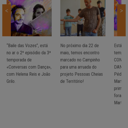
<
>
“Baile das Vozes”, está
No próximo dia 22 de
Está no 
no ar o 2º episódio da 3ª
maio, temos encontro
tempor
temporada de
marcado no Campinho
CONVE
«Conversas com Dança»,
para uma arruada do
DANÇA 
com Helena Reis e João
projeto Pessoas Cheias
PédeXu
Grilo.
de Território!
Martins
primeir
foram 
Marta C