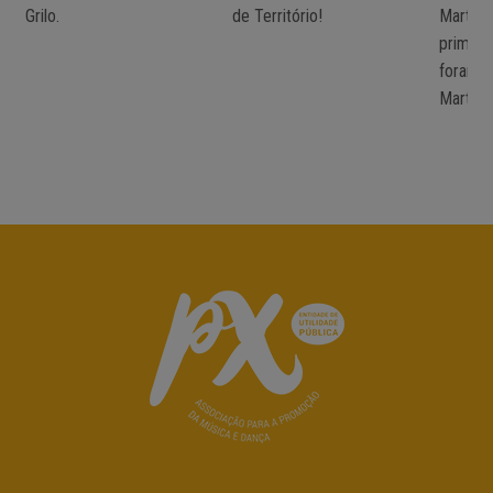
Grilo.
de Território!
Martins
primeir
foram 
Marta C