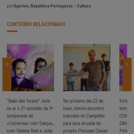
por
Dgartes, República Portuguesa – Cultura
CONTEÚDO RELACIONADO
<
>
“Baile das Vozes”, está
No próximo dia 22 de
Está no 
no ar o 2º episódio da 3ª
maio, temos encontro
tempor
temporada de
marcado no Campinho
CONVE
«Conversas com Dança»,
para uma arruada do
DANÇA 
com Helena Reis e João
projeto Pessoas Cheias
PédeXu