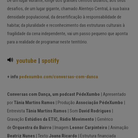
De um lugar vibrante, longe dos grandes centros urbanos, aos seus
desafios, de um lugar gigante, chamado Alentejo Central, à sua baixa
densidade populacional, da desertificação à responsabilidade de
habitar, da pluralidade e reconhecimento das estruturas culturais à
fragilidade da cena independente, vai um passo pequeno que aponta
para a realidade de programar neste território.
youtube
|
spotify
+ info
pedexumbo.com/conversas-com-danca
Conversas com Dança, um podcast PédeXumbo
| Apresentado
por
Tânia Martins Ramos
| Produção
Associação PédeXumbo
|
Entrevista
Tânia Martins Ramos
| Som
David Rodrigues
|
Gravação
Estúdios da ETIC, Rádio Movimento
| Genérico
de
Orquestra do Bairro
| Imagem
Leonor Carpinteiro
| Animação
Beatriz Nunes
| Texto
Joana Ricardo
| Estrutura financiada