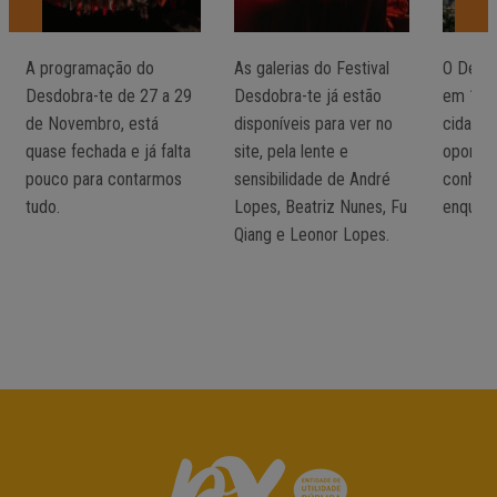
A programação do
As galerias do Festival
O Desd
Desdobra-te de 27 a 29
Desdobra-te já estão
em 10 
de Novembro, está
disponíveis para ver no
cidade 
quase fechada e já falta
site, pela lente e
oportun
pouco para contarmos
sensibilidade de André
conhece
tudo.
Lopes, Beatriz Nunes, Fu
enquant
Qiang e Leonor Lopes.