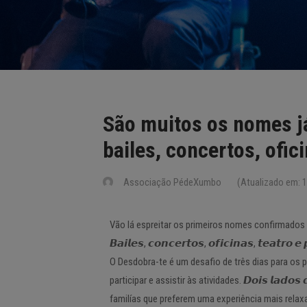
São muitos os nomes j
bailes, concertos, ofic
Associação PédeXumbo
(Atualizado em: 1
Vão lá espreitar os primeiros nomes confirmado
𝘽𝙖𝙞𝙡𝙚𝙨, 𝙘𝙤𝙣𝙘𝙚𝙧𝙩𝙤𝙨, 𝙤𝙛𝙞𝙘𝙞𝙣𝙖𝙨, 𝙩𝙚𝙖𝙩𝙧
O Desdobra-te é um desafio de três dias para os p
participar e assistir às atividades. 𝘿𝙤𝙞𝙨 𝙡𝙖𝙙
familías que preferem uma experiência mais relax