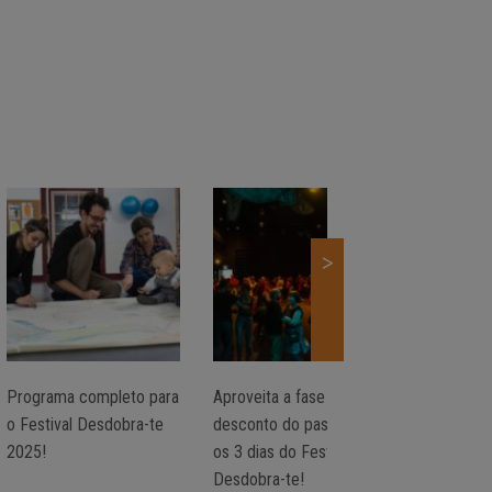
>
Programa completo para
Aproveita a fase de
DESDOBRA
o Festival Desdobra-te
desconto do passe para
2025!
os 3 dias do Festival
Desdobra-te!