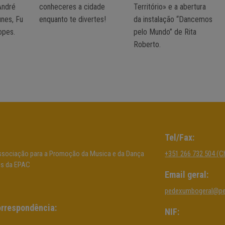
André
conheceres a cidade
Território» e a abertura
unes, Fu
enquanto te divertes!
da instalação “Dancemos
opes.
pelo Mundo” de Rita
Roberto.
Tel/Fax:
sociação para a Promoção da Musica e da Dança
+351 266 732 504 (C
os da EPAC
Email geral:
pedexumbogeral@p
rrespondência:
NIF: