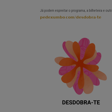
Já podem espreitar o programa, a bilheteira e ou
𝗽𝗲𝗱𝗲𝘅𝘂𝗺𝗯𝗼.𝗰𝗼𝗺/𝗱𝗲𝘀𝗱𝗼𝗯𝗿𝗮-𝘁𝗲