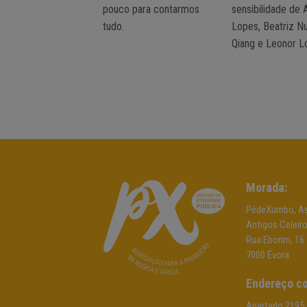
pouco para contarmos
sensibilidade de 
tudo.
Lopes, Beatriz N
Qiang e Leonor L
Morada:
PédeXumbo, As
Antigos Celeir
Rua Eborim, 16
7000 Évora
Endereço co
Apartado 2195