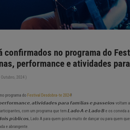
á confirmados no programa do Fest
inas, performance e atividades para
 Outubro, 2024 )
s no programa do
Festival Desdobra-te 2024
!
𝙤 𝙚 𝙥𝙚𝙧𝙛𝙤𝙧𝙢𝙖𝙣𝙘𝙚, 𝙖𝙩𝙞𝙫𝙞𝙙𝙖𝙙𝙚𝙨 𝙥𝙖𝙧𝙖 𝙛𝙖𝙢í𝙡𝙞𝙖𝙨 𝙚 𝙥𝙖𝙨𝙨𝙚𝙞𝙤𝙨 v
articipantes, com um programa que tem 𝙇𝙖𝙙𝙤 𝘼 𝙚 𝙇𝙖𝙙𝙤 𝘽 e os convida
𝙨 𝙙𝙤𝙞𝙨 𝙥ú𝙗𝙡𝙞𝙘𝙤𝙨, Lado A para quem gosta muito de dançar ou para quem 
ada e abrangente.