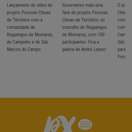
Lançamento do vídeo do
Encerramos mais uma
O proje
projeto Pessoas Cheias
fase do projeto Pessoas
Cheias 
de Território com a
Cheias de Território, no
convoc
comunidade de
concelho de Reguengos
comuni
Reguengos de Monsaraz,
de Monsaraz, com 100
Campin
do Campinho e de São
participantes. Fica a
São Ma
Marcos do Campo.
galeria de André Lopes!
para Or
Percuss