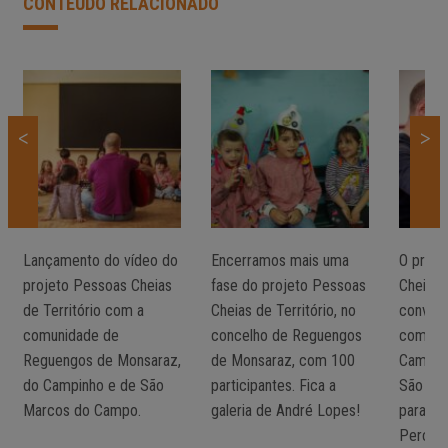
CONTEÚDO RELACIONADO
<
>
Lançamento do vídeo do
Encerramos mais uma
O proje
projeto Pessoas Cheias
fase do projeto Pessoas
Cheias 
de Território com a
Cheias de Território, no
convoc
comunidade de
concelho de Reguengos
comuni
Reguengos de Monsaraz,
de Monsaraz, com 100
Campin
do Campinho e de São
participantes. Fica a
São Ma
Marcos do Campo.
galeria de André Lopes!
para Or
Percuss