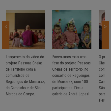
<
>
Lançamento do vídeo do
Encerramos mais uma
O proje
projeto Pessoas Cheias
fase do projeto Pessoas
Cheias 
de Território com a
Cheias de Território, no
convoc
comunidade de
concelho de Reguengos
comuni
Reguengos de Monsaraz,
de Monsaraz, com 100
Campin
do Campinho e de São
participantes. Fica a
São Ma
Marcos do Campo.
galeria de André Lopes!
para Or
Percuss