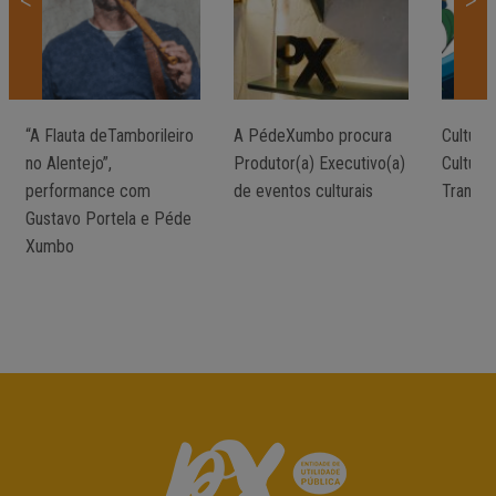
<
>
“A ​​Flauta​​ de​​Tamborileiro ​​
A PédeXumbo procura
Culturm
no​​ Alentejo”,
Produtor(a) Executivo(a)
Cultura
performance com
de eventos culturais
Transfr
Gustavo​​ Portela​ e​ ​Pé​de​​
Xumbo