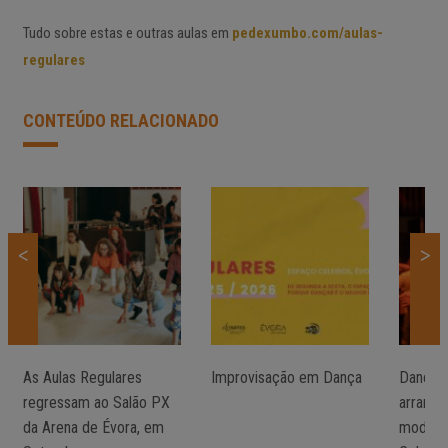
Tudo sobre estas e outras aulas em
pedexumbo.com/aulas-
regulares
CONTEÚDO RELACIONADO
<
>
As Aulas Regulares
Improvisação em Dança
Dançand
regressam ao Salão PX
arranca
da Arena de Évora, em
modali