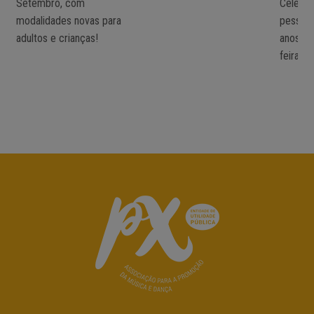
Setembro, com
Celeiro
modalidades novas para
pessoa
adultos e crianças!
anos. T
feiras!