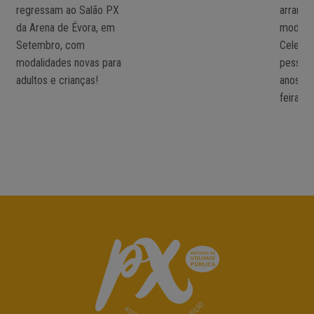
regressam ao Salão PX
arranca
da Arena de Évora, em
modali
Setembro, com
Celeiro
modalidades novas para
pessoa
adultos e crianças!
anos. T
feiras!