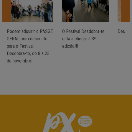
Podem adquirir o PASSE
O Festival Desdobra-te
Desdob
GERAL com desconto
está a chegar à 3ª
para o Festival
edição!!!
Desdobra-te, de 8 a 23
de novembro!