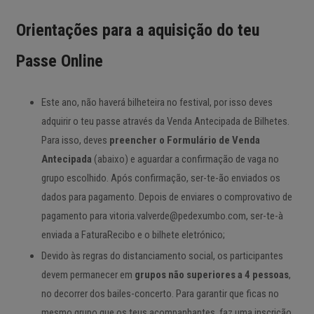
Orientações para a aquisição do teu
Passe Online
Este ano, não haverá bilheteira no festival, por isso deves
adquirir o teu passe através da Venda Antecipada de Bilhetes.
Para isso, deves
preencher o Formulário de Venda
Antecipada
(abaixo) e aguardar a confirmação de vaga no
grupo escolhido. Após confirmação, ser-te-ão enviados os
dados para pagamento. Depois de enviares o comprovativo de
pagamento para vitoria.valverde@pedexumbo.com, ser-te-à
enviada a FaturaRecibo e o bilhete eletrónico;
Devido às regras do distanciamento social, os participantes
devem permanecer em
grupos não superiores a 4 pessoas
,
no decorrer dos bailes-concerto. Para garantir que ficas no
mesmo grupo que os teus acompanhantes, faz uma inscrição