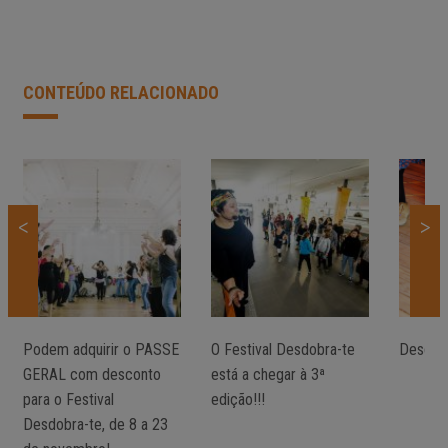
CONTEÚDO RELACIONADO
<
>
Podem adquirir o PASSE
O Festival Desdobra-te
Desdob
GERAL com desconto
está a chegar à 3ª
para o Festival
edição!!!
Desdobra-te, de 8 a 23