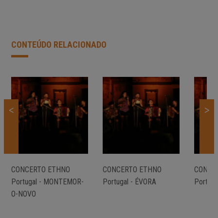
CONTEÚDO RELACIONADO
<
>
CONCERTO ETHNO
CONCERTO ETHNO
CONCE
Portugal - MONTEMOR-
Portugal - ÉVORA
Portuga
O-NOVO