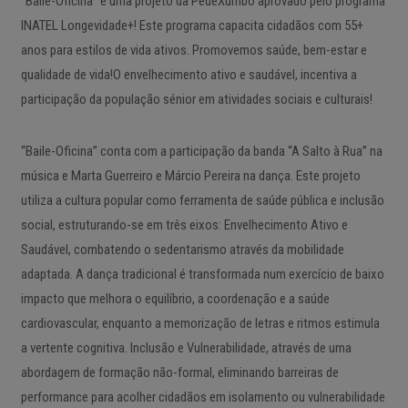
“Baile-Oficina” é uma projeto da PédeXumbo aprovado pelo programa
INATEL Longevidade+! Este programa capacita cidadãos com 55+
anos para estilos de vida ativos. Promovemos saúde, bem-estar e
qualidade de vida!O envelhecimento ativo e saudável, incentiva a
participação da população sénior em atividades sociais e culturais!
“Baile-Oficina” conta com a participação da banda “A Salto à Rua” na
música e Marta Guerreiro e Márcio Pereira na dança. Este projeto
utiliza a cultura popular como ferramenta de saúde pública e inclusão
social, estruturando-se em três eixos: Envelhecimento Ativo e
Saudável, combatendo o sedentarismo através da mobilidade
adaptada. A dança tradicional é transformada num exercício de baixo
impacto que melhora o equilíbrio, a coordenação e a saúde
cardiovascular, enquanto a memorização de letras e ritmos estimula
a vertente cognitiva. Inclusão e Vulnerabilidade, através de uma
abordagem de formação não-formal, eliminando barreiras de
performance para acolher cidadãos em isolamento ou vulnerabilidade