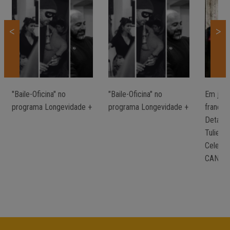
<
>
"Baile-Oficina" no
"Baile-Oficina" no
Em jun
programa Longevidade +
programa Longevidade +
frances
Detamm
Tulier 
Celeir
CANTO