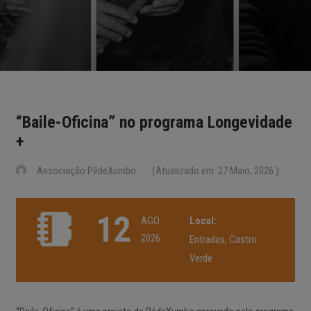
“Baile-Oficina” no programa Longevidade
+
Associação PédeXumbo
(Atualizado em: 27 Maio, 2026 )
12
AGO
Local:
2026
Entradas, Castro
Verde