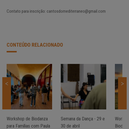
Contato para inscrição: cantosdomediterraneo@gmail.com
CONTEÚDO RELACIONADO
<
>
Workshop de Biodanza
Semana da Dança - 29 e
Worksho
para Famílias com Paula
30 de abril
Biodan