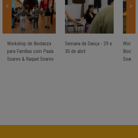
<
>
Workshop de Biodanza
Semana da Dança - 29 e
Worksho
para Famílias com Paula
30 de abril
Biodan
Soares & Raquel Soares
Soares 