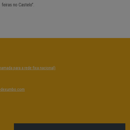
feiras no Castelo”.
hamada para a rede fixa nacional)
edexumbo.com