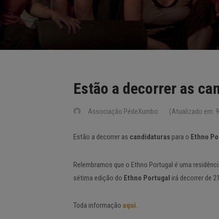
Estão a decorrer as ca
Associação PédeXumbo
(Atualizado em: 9
Estão a decorrer as
candidaturas
para o
Ethno Po
Relembramos que o Ethno Portugal é uma residência 
sétima edição do
Ethno Portugal
irá decorrer de 2
Toda informação
aqui
.