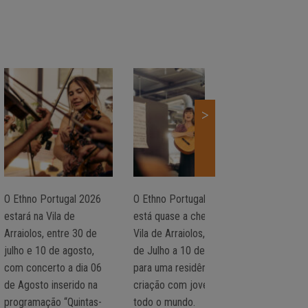
>
O Ethno Portugal 2026
O Ethno Portugal 2026
CONCERT
estará na Vila de
está quase a chegar à
PORTUGAL 
Arraiolos, entre 30 de
Vila de Arraiolos, de 30
10 de ago
julho e 10 de agosto,
de Julho a 10 de Agosto,
com concerto a dia 06
para uma residência de
de Agosto inserido na
criação com jovens de
programação “Quintas-
todo o mundo.