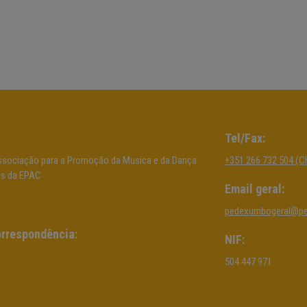
Tel/Fax:
sociação para a Promoção da Musica e da Dança
+351 266 732 504 (C
os da EPAC
Email geral:
pedexumbogeral@p
rrespondência:
NIF:
504 447 971