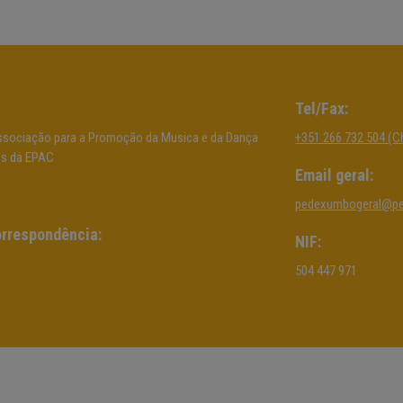
Tel/Fax:
sociação para a Promoção da Musica e da Dança
+351 266 732 504 (C
os da EPAC
Email geral:
pedexumbogeral@p
rrespondência:
NIF:
504 447 971