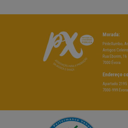
Morada:
PédeXumbo, As
Antigos Celeir
Rua Eborim, 16
7000 Évora
Endereço co
Apartado 2195
7000-999 Évora