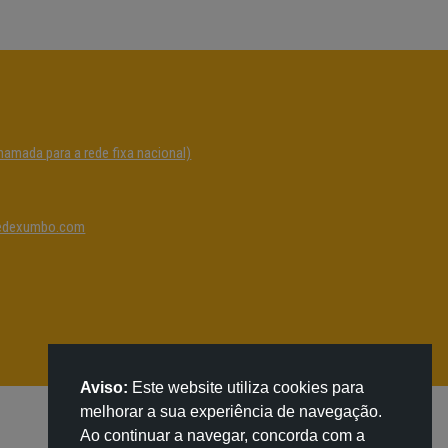
hamada para a rede fixa nacional)
edexumbo.com
Aviso:
Este website utiliza cookies para
melhorar a sua experiência de navegação.
Ao continuar a navegar, concorda com a