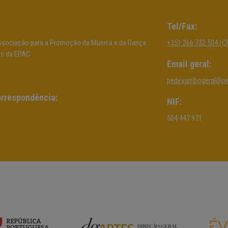
Tel/Fax:
sociação para a Promoção da Musica e da Dança
+351 266 732 504 (C
os da EPAC
Email geral:
pedexumbogeral@p
rrespondência:
NIF:
504 447 971