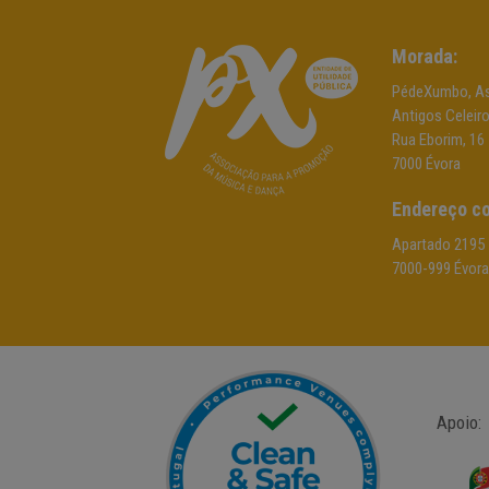
Morada:
PédeXumbo, As
Antigos Celeir
Rua Eborim, 16
7000 Évora
Endereço co
Apartado 2195
7000-999 Évora
Apoio: