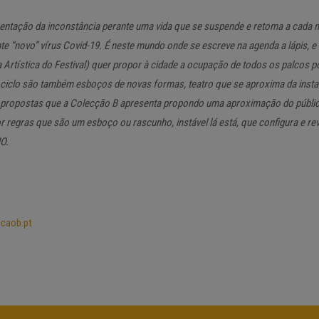
sentação da inconstância perante uma vida que se suspende e retoma a cada 
“novo” vírus Covid-19. É neste mundo onde se escreve na agenda a lápis, e
Artística do Festival) quer propor à cidade a ocupação de todos os palcos po
 ciclo são também esboços de novas formas, teatro que se aproxima da ins
, propostas que a Colecção B apresenta propondo uma aproximação do públic
regras que são um esboço ou rascunho, instável lá está, que configura e rev
O.
caob.pt