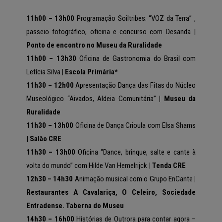
11h00 – 13h00
Programação Soiltribes:
“VOZ da Terra”
,
passeio fotográfico, oficina e concurso com Desanda
|
Ponto de encontro no Museu da Ruralidade
11h00 – 13h30
Oficina de Gastronomia do Brasil com
Letícia Silva
| Escola Primária*
11h30 – 12h00
Apresentação Dança das Fitas do Núcleo
Museológico “Aivados, Aldeia Comunitária”
| Museu da
Ruralidade
11h30 – 13h00
Oficina de Dança Crioula com Elsa Shams
|
Salão CRE
11h30 – 13h00
Oficina “
Dance, brinque, salte e cante à
volta do mundo” com
Hilde Van Hemelrijck |
Tenda CRE
12h30 – 14h30
Animação musical com o Grupo EnCante
|
Restaurantes A Cavalariça, O Celeiro, Sociedade
Entradense. Taberna do Museu
14h30 – 16h00
Histórias de Outrora para contar agora –