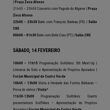
|
Praça Zeca Afonso
21h45 – 23h00
Concerto com Pagode do Algarve |
Praça
Zeca Afonso
22h00 – 23h30
Baile com François Badeau (FR) |
Salão
CRE
00h00 – 01h30
Baile com Bella Ciao (PT) |
Salão CRE
SÁBADO, 14 FEVEREIRO
10h00 – 11h15
Programação Soiltribes:
5th Meet-Up |
Literacia do Solo e
Apresentação de Projetos Apoiados |
Forúm Municipal de Castro Verde
10h45 – 13h00
Visita à
Herdade das Fontes Bárbaras –
Prova de vinhos
| Visita*
11h30-13h00
Programação Soiltribes:
Grants
presentations SoilTribes – Apresentação de Projetos
Apoiados
|
Forúm Municipal de Castro Verde