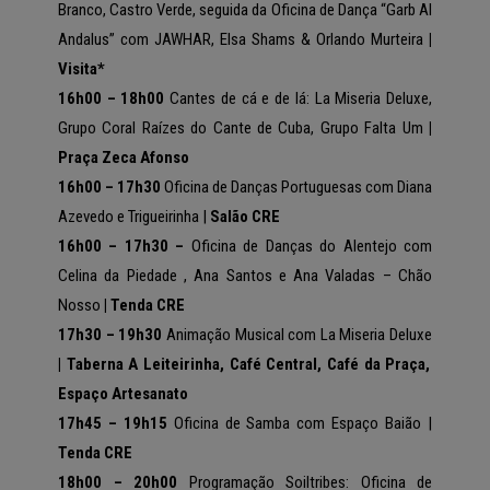
Branco, Castro Verde, seguida da Oficina de Dança “Garb Al
Andalus” com JAWHAR, Elsa Shams & Orlando Murteira
|
Visita*
16h00 – 18h00
Cantes de cá e de lá: La Miseria Deluxe,
Grupo Coral Raízes do Cante de Cuba, Grupo Falta Um
|
Praça Zeca Afonso
16h00 – 17h30
Ofic
ina de Danças Portuguesas com Diana
Azevedo e Trigueirinha |
Salão CRE
16h00 – 17h30 –
Oficina de Danças do Alentejo com
Celina da Piedade , Ana Santos e Ana Valadas – Chão
Nosso
| Tenda CRE
17h30 – 19h30
Animação Musical com La Miseria Deluxe
| Taberna A Leiteirinha, Café Central, Café da Praça,
Espaço Artesanato
17h45 – 19h15
Oficina de Samba com Espaço Baião |
Tenda CRE
18h00 – 20h00
Programação Soiltribes: Oficina de