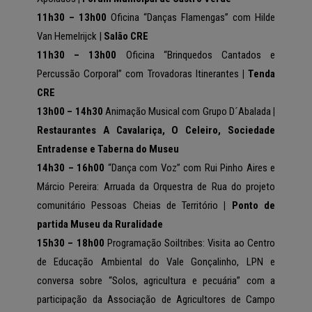
11h30 – 13h00
Oficina “Danças Flamengas” com Hilde
Van Hemelrijck |
Salão CRE
11h30 – 13h00
Oficina “Brinquedos Cantados e
Percussão Corporal” com Trovadoras Itinerante
s
| Tenda
CRE
13h00 – 14h30
Animação Musical com Grupo D´Abalada
|
Restaurantes A Cavalariça, O Celeiro, Sociedade
Entradense e Taberna do Museu
14h30 – 16h00
“Dança com Voz” com Rui Pinho Aires e
Márcio Pereira: Arruada da Orquestra de Rua do projeto
comunitário Pessoas Cheias de Território
| Ponto de
partida Museu da Ruralidade
15h30 – 18h00
Programação Soiltribes: Visita ao Centro
de Educação Ambiental do Vale Gonçalinho, LPN e
conversa sobre “Solos, agricultura e pecuária” com a
participação da Associação de Agricultores de Campo