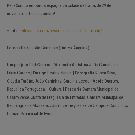
PédeXumbo em vários espaços da cidade de Évora, de 29 de
novembro a 1 de dezembro!
+ info
pedexumbo.com/pessoas-cheias-de-territorio/
Fotografia de João Garrinhas (Outros Ângulos)
Um projeto
PédeXumbo |
Direcção Artística
João Garrinhas e
Lúcia Caroço |
Design
Beatriz Nunes |
Fotografia
Rúben Silva,
Cláudia Farófia, João Garrinhas, Carolina Lecoq |
Apoio
Dgartes,
Republica Portuguesa – Cultura |
Parceria
Câmara Municipal de
Castro verde, Junta de Freguesia de Entradas, Câmara Municipal de
Reguengos de Monsaraz, União de Freguesias de Campo e Campinho,
Câmara Municipal de Évora