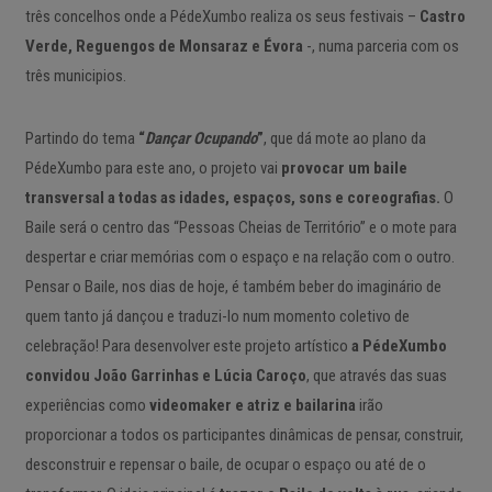
três concelhos onde a PédeXumbo realiza os seus festivais –
Castro
Verde, Reguengos de Monsaraz e Évora
-, numa parceria com os
três municipios.
Partindo do tema
“
Dançar Ocupando
”
, que dá mote ao plano da
PédeXumbo para este ano, o projeto vai
provocar um baile
transversal a todas as idades, espaços, sons e coreografias.
O
Baile será o centro das “Pessoas Cheias de Território” e o mote para
despertar e criar memórias com o espaço e na relação com o outro.
Pensar o Baile, nos dias de hoje, é também beber do imaginário de
quem tanto já dançou e traduzi-lo num momento coletivo de
celebração! Para desenvolver este projeto artístico
a PédeXumbo
convidou João Garrinhas e Lúcia Caroço
, que através das suas
experiências como
videomaker e atriz e bailarina
irão
proporcionar a todos os participantes dinâmicas de pensar, construir,
desconstruir e repensar o baile, de ocupar o espaço ou até de o