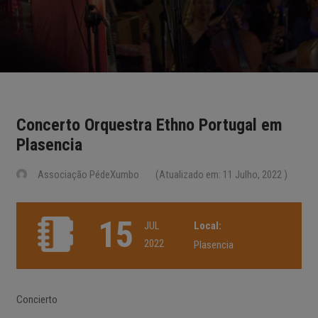
Concerto Orquestra Ethno Portugal em
Plasencia
Associação PédeXumbo
(Atualizado em: 11 Julho, 2022 )
15
JUL
Local:
2022
Plasencia
Concierto