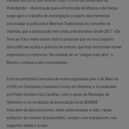
Filmado em 2018, «Da Terra ao Céu», o novo documentário da
PédeXumbo – Associação para a Promoção da Música e da Dança,
surge após o trabalho de investigação e registo das memórias
associadas à prática dos Mastros Tradicionais no concelho de
Odemira, que a associação tem vindo a desenvolver desde 2017. «Da
Terra ao Céu» reúne assim relatos pessoais que no seu conjunto
descodificam ações e práticas de outrora, que hoje encontram novas
expressões e contextos. Na vontade de se “chegar mais alto”, o
Mastro continua a unir comunidades.
Este documentário tem data de estreia agendada para 3 de Maio às
21h30, no Cineteatro Camacho Costa, em Odemira, e foi realizado
por Pedro Grenha e Rui Cacilhas, com o apoio do Município de
Odemira e a co-produção da associação local ADMIRA.
Para além da data da estreia, serão ainda levadas a cabo, várias
exibições do mesmo documentário, sempre com entrada livre, nas
seguintes datas e locais: