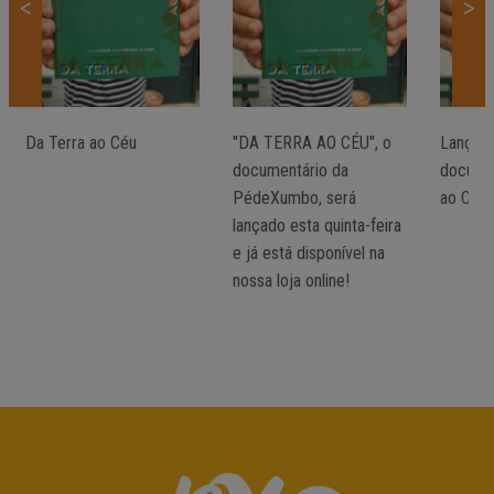
<
>
Da Terra ao Céu
"DA TERRA AO CÉU", o
Lançam
documentário da
documen
PédeXumbo, será
ao Céu"
lançado esta quinta-feira
e já está disponível na
nossa loja online!