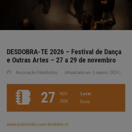
DESDOBRA-TE 2026 – Festival de Dança
e Outras Artes – 27 a 29 de novembro
Associação PédeXumbo
(Atualizado em: 5 Janeiro, 2024 )
27
NOV
Local:
2026
Évora
www.pedexumbo.com/desdobra-te