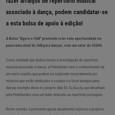
fazer arranjos de repertório musical
associado à dança, podem candidatar-se
a esta bolsa de apoio à edição!
A Bolsa “Agora o
Folk
” pretende criar esta oportunidade no
panorama atual do
folk
para dançar, com um valor de 2500€.
Como entidade que dedica tempo à investigação de repertório
musical associado à dança, a PédeXumbo tem o conhecimento de
um vasto espólio que poderá ser explorado musicalmente por
músicos que estão dedicados a compor e a fazer arranjos para
dançar, exemplo disso é o projeto
Não És Tu Sou Eu
, que desafiado
pela PédeXumbo criou um baile dedicado ao repertório português.
Neste sentido, é pertinente apoiar anualmente músicos e projetos