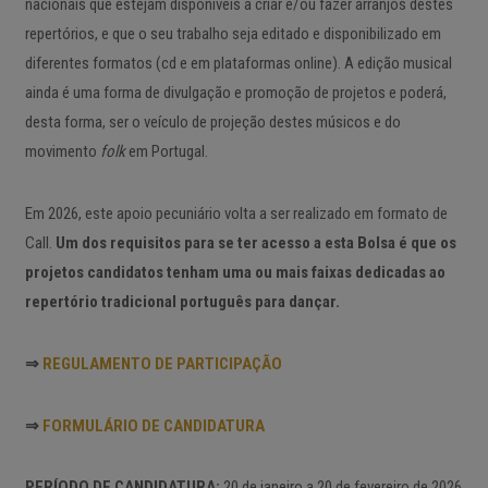
nacionais que estejam disponíveis a criar e/ou fazer arranjos destes
repertórios, e que o seu trabalho seja editado e disponibilizado em
diferentes formatos (cd e em plataformas online). A edição musical
ainda é uma forma de divulgação e promoção de projetos e poderá,
desta forma, ser o veículo de projeção destes músicos e do
movimento
folk
em Portugal.
Em 2026, este apoio pecuniário volta a ser realizado em formato de
Call.
Um dos requisitos para se ter acesso a esta Bolsa é que os
projetos candidatos tenham uma ou mais faixas dedicadas ao
repertório tradicional português para dançar.
⇒
REGULAMENTO DE PARTICIPAÇÃO
⇒
FORMULÁRIO DE CANDIDATURA
PERÍODO DE CANDIDATURA:
20 de janeiro a 20 de fevereiro de 2026