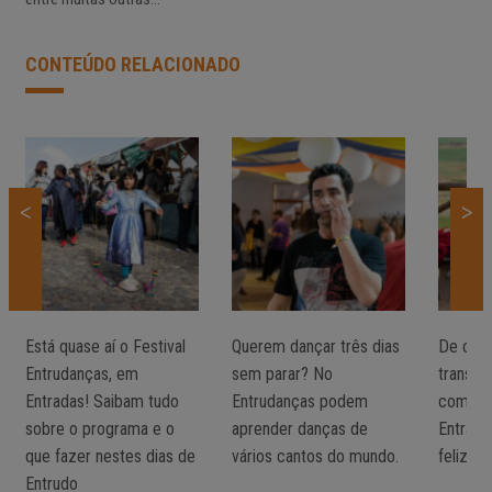
CONTEÚDO RELACIONADO
<
>
Está quase aí o Festival
Querem dançar três dias
De carr
Entrudanças, em
sem parar? No
transpo
Entradas! Saibam tudo
Entrudanças podem
como ch
sobre o programa e o
aprender danças de
Entrada
que fazer nestes dias de
vários cantos do mundo.
felizes
Entrudo