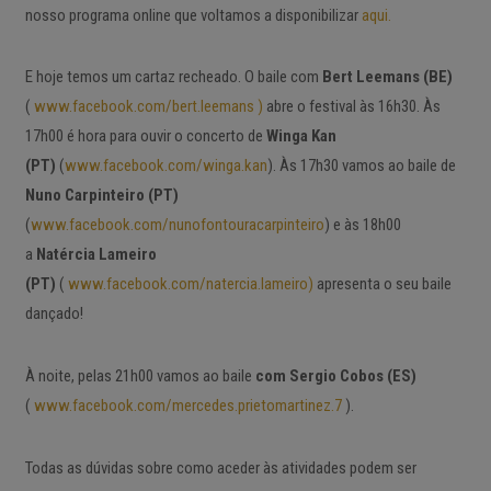
nosso programa online que voltamos a disponibilizar
aqui.
E hoje temos um cartaz recheado. O baile com
Bert Leemans (BE)
(
www.facebook.com/bert.leemans )
abre o festival às 16h30. Às
17h00 é hora para ouvir o concerto de
Winga Kan
(PT)
(
www.facebook.com/winga.kan
). Às 17h30 vamos ao baile de
Nuno Carpinteiro (PT)
(
www.facebook.com/nunofontouracarpinteiro
) e às 18h00
a
Natércia Lameiro
(PT)
(
www.facebook.com/natercia.lameiro)
apresenta o seu baile
dançado!
À noite, pelas 21h00 vamos ao baile
com
Sergio Cobos (ES)
(
www.facebook.com/mercedes.prietomartinez.7
).
Todas as dúvidas sobre como aceder às atividades podem ser