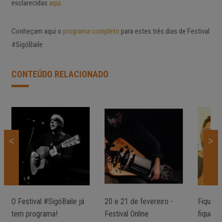
esclarecidas
aqui.
Conheçam aqui o
programa completo
para estes três dias de Festival
#SigóBaile.
CONTEÚDO RELACIONADO
<
>
O Festival #SigóBaile já
20 e 21 de fevereiro -
Fiquem
tem programa!
Festival Online
fiquem