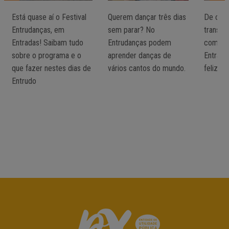
Está quase aí o Festival
Querem dançar três dias
De carr
Entrudanças, em
sem parar? No
transpo
Entradas! Saibam tudo
Entrudanças podem
como ch
sobre o programa e o
aprender danças de
Entrada
que fazer nestes dias de
vários cantos do mundo.
felizes
Entrudo